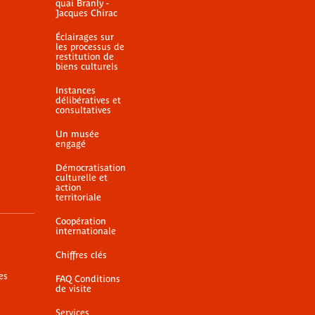
quai Branly -
Jacques Chirac
Éclairages sur
les processus de
restitution de
biens culturels
Instances
délibératives et
consultatives
Un musée
engagé
Démocratisation
culturelle et
action
territoriale
Coopération
internationale
Chiffres clés
es
FAQ Conditions
de visite
Services