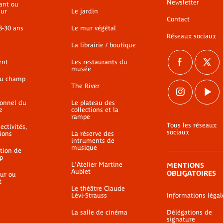
Newsletter
ant ou
ur
Le jardin
Contact
8-30 ans
Le mur végétal
Réseaux sociaux
La librairie / boutique
ent
Les restaurants du
musée
du champ
The River
ionnel du
Le plateau des
e
collections et la
rampe
Tous les réseaux
ectivités,
sociaux
ions
La réserve des
intruments de
musique
ation de
p
L'Atelier Martine
MENTIONS
Aublet
OBLIGATOIRES
ur ou
t
Le théâtre Claude
Lévi-Strauss
Informations légal
La salle de cinéma
Délégations de
signature