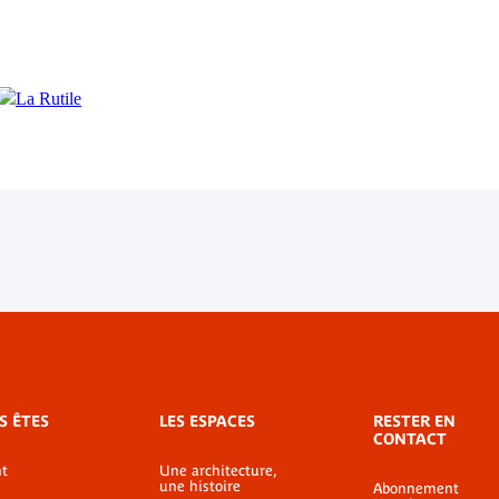
S ÊTES
LES ESPACES
RESTER EN
CONTACT
t
Une architecture,
une histoire
Abonnement