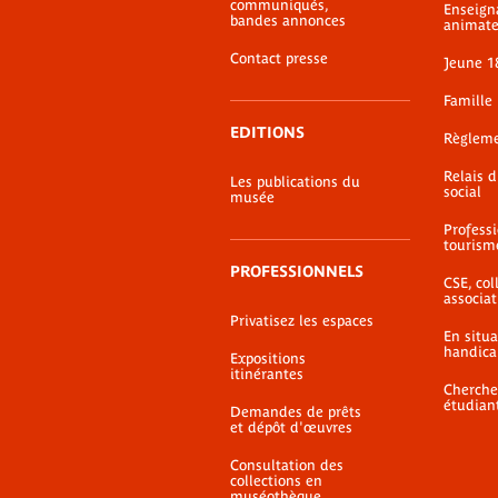
page
communiqués,
Enseign
bandes annonces
animate
Contact presse
Jeune 1
Famille
EDITIONS
Règlem
Relais 
Les publications du
social
musée
Profess
tourism
PROFESSIONNELS
CSE, coll
associat
Privatisez les espaces
En situ
handica
Expositions
itinérantes
Cherche
étudian
Demandes de prêts
et dépôt d'œuvres
Consultation des
collections en
muséothèque