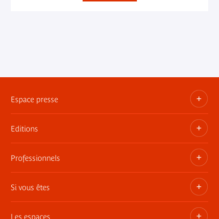
Espace presse
Editions
Dossiers, communiqués, bandes annonces
Contact presse
Professionnels
Les publications du musée
Si vous êtes
Privatisez les espaces
Expositions itinérantes
Les espaces