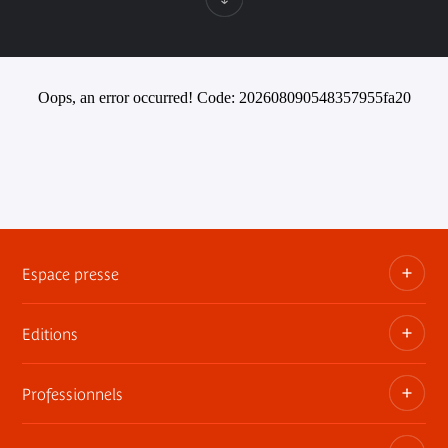
Oops, an error occurred! Code: 202608090548357955fa20
Espace presse
Editions
Dossiers, communiqués, bandes annonces
Contact presse
Professionnels
Les publications du musée