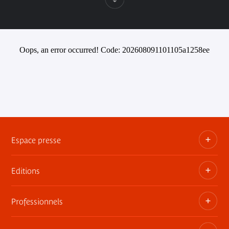
Oops, an error occurred! Code: 202608091101105a1258ee
Espace presse
Editions
Dossiers, communiqués, bandes annonces
Contact presse
Professionnels
Les publications du musée