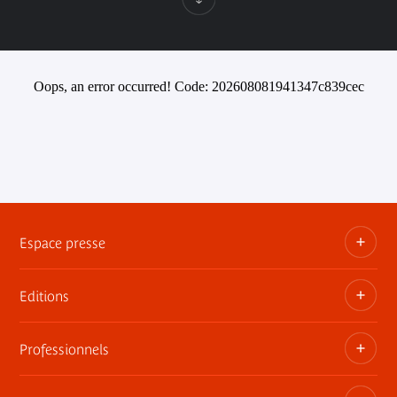
Oops, an error occurred! Code: 202608081941347c839cec
Espace presse
Editions
Dossiers, communiqués, bandes annonces
Contact presse
Professionnels
Les publications du musée