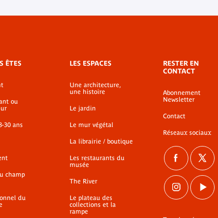
S ÊTES
LES ESPACES
RESTER EN
CONTACT
t
Une architecture,
une histoire
Abonnement
Newsletter
ant ou
ur
Le jardin
Contact
8-30 ans
Le mur végétal
Réseaux sociaux
La librairie / boutique
ent
Les restaurants du
musée
du champ
The River
ionnel du
Le plateau des
e
collections et la
rampe