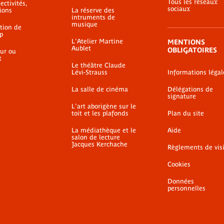
Tous les réseaux
ectivités,
sociaux
ions
La réserve des
intruments de
musique
ation de
p
L'Atelier Martine
MENTIONS
Aublet
OBLIGATOIRES
ur ou
t
Le théâtre Claude
Lévi-Strauss
Informations légal
La salle de cinéma
Délégations de
signature
L'art aborigène sur le
toit et les plafonds
Plan du site
La médiathèque et le
Aide
salon de lecture
Jacques Kerchache
Règlements de vis
Cookies
Données
personnelles