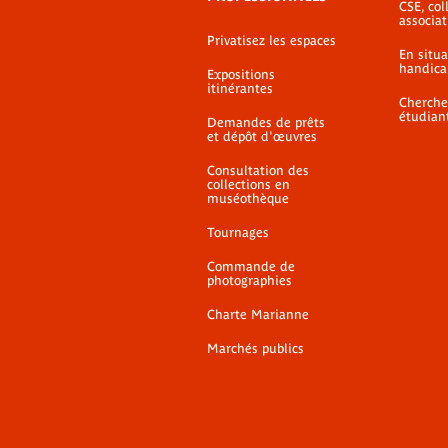
CSE, coll
associat
Privatisez les espaces
En situ
handica
Expositions
itinérantes
Cherche
étudian
Demandes de prêts
et dépôt d'œuvres
Consultation des
collections en
muséothèque
Tournages
Commande de
photographies
Charte Marianne
Marchés publics