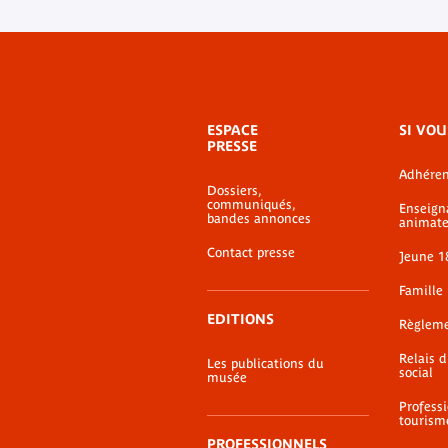
Menu
ESPACE
SI VOU
de
PRESSE
bas-
Adhéren
de-
Dossiers,
page
communiqués,
Enseign
bandes annonces
animate
Contact presse
Jeune 1
Famille
EDITIONS
Règlem
Relais 
Les publications du
social
musée
Profess
tourism
PROFESSIONNELS