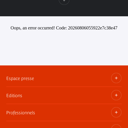
Oops, an error occurred! Code: 20260806055922e7c38e47
Espace presse
Editions
Dossiers, communiqués, bandes annonces
Contact presse
Professionnels
Les publications du musée