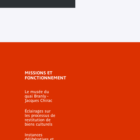
MISSIONS ET
FONCTIONNEMENT
Le musée du
quai Branly -
Jacques Chirac
Éclairages sur
les processus de
restitution de
biens culturels
Instances
délibératives et