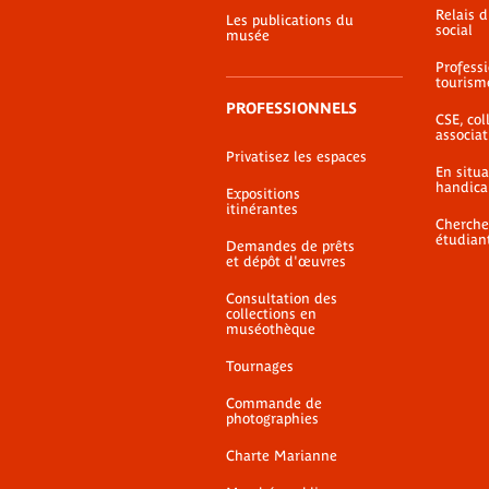
Relais 
Les publications du
social
musée
Profess
tourism
PROFESSIONNELS
CSE, coll
associat
Privatisez les espaces
En situ
handica
Expositions
itinérantes
Cherche
étudian
Demandes de prêts
et dépôt d'œuvres
Consultation des
collections en
muséothèque
Tournages
Commande de
photographies
Charte Marianne