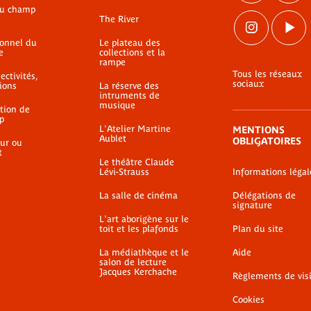
du champ
The River
ionnel du
Le plateau des
e
collections et la
rampe
Tous les réseaux
ectivités,
sociaux
ions
La réserve des
intruments de
musique
ation de
p
L'Atelier Martine
MENTIONS
Aublet
OBLIGATOIRES
ur ou
t
Le théâtre Claude
Lévi-Strauss
Informations légal
La salle de cinéma
Délégations de
signature
L'art aborigène sur le
toit et les plafonds
Plan du site
La médiathèque et le
Aide
salon de lecture
Jacques Kerchache
Règlements de vis
Cookies