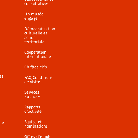
consultatives
Un musée
engagé
Démocratisation
culturelle et
action
territoriale
Coopération
internationale
Chiffres clés
es
FAQ Conditions
de visite
Services
Publics+
Rapports
d'activité
Equipe et
ite
nominations
Offres d'emploi