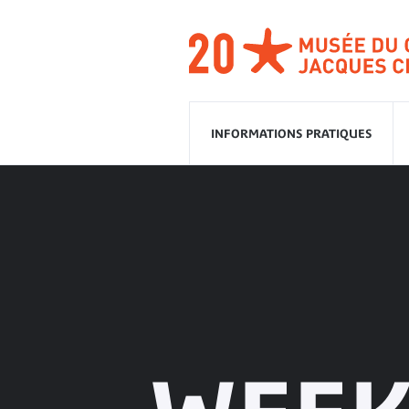
Aller
à
la
navigation
Aller
au
contenu
INFORMATIONS PRATIQUES