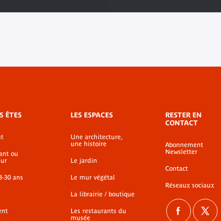
S ÊTES
LES ESPACES
RESTER EN
CONTACT
t
Une architecture,
une histoire
Abonnement
Newsletter
ant ou
ur
Le jardin
Contact
8-30 ans
Le mur végétal
Réseaux sociaux
La librairie / boutique
ent
Les restaurants du
musée