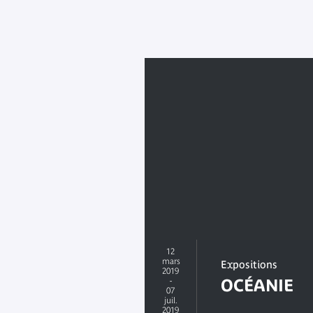
12
mars
Expositions
2019
-
OCÉANIE
07
juil.
2019