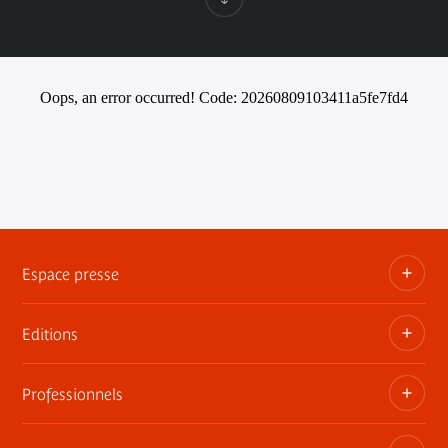
Oops, an error occurred! Code: 20260809103411a5fe7fd4
Espace presse
Editions
Dossiers, communiqués, bandes annonces
Contact presse
Professionnels
Les publications du musée