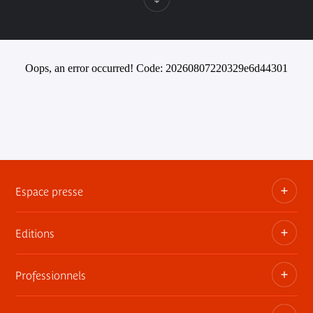
Oops, an error occurred! Code: 20260807220329e6d44301
Espace presse
Editions
Dossiers, communiqués, bandes annonces
Contact presse
Professionnels
Les publications du musée