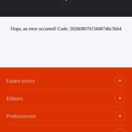
Oops, an error occurred! Code: 20260807015608746c5b64
Espace presse
Editions
Dossiers, communiqués, bandes annonces
Contact presse
Professionnels
Les publications du musée