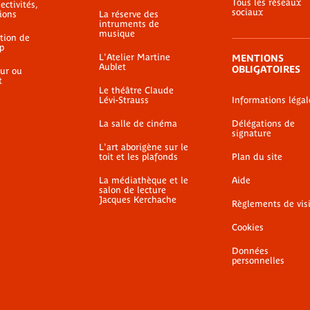
Tous les réseaux
ectivités,
sociaux
ions
La réserve des
intruments de
musique
ation de
p
L'Atelier Martine
MENTIONS
Aublet
OBLIGATOIRES
ur ou
t
Le théâtre Claude
Lévi-Strauss
Informations légal
La salle de cinéma
Délégations de
signature
L'art aborigène sur le
toit et les plafonds
Plan du site
La médiathèque et le
Aide
salon de lecture
Jacques Kerchache
Règlements de vis
Cookies
Données
personnelles