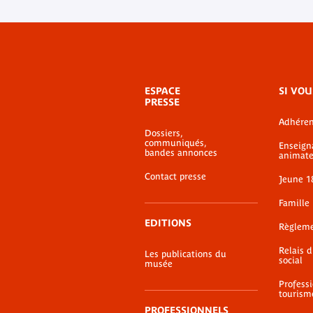
Menu
ESPACE
SI VOU
de
PRESSE
bas-
Adhéren
de-
Dossiers,
page
communiqués,
Enseign
bandes annonces
animate
Contact presse
Jeune 1
Famille
EDITIONS
Règlem
Relais 
Les publications du
social
musée
Profess
tourism
PROFESSIONNELS