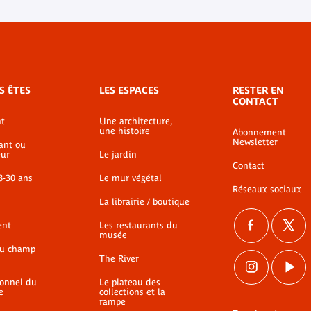
S ÊTES
LES ESPACES
RESTER EN
CONTACT
t
Une architecture,
une histoire
Abonnement
Newsletter
ant ou
ur
Le jardin
Contact
8-30 ans
Le mur végétal
Réseaux sociaux
La librairie / boutique
ent
Les restaurants du
musée
du champ
The River
ionnel du
Le plateau des
e
collections et la
rampe