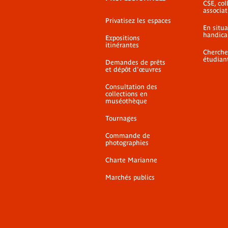
CSE, coll
associat
Privatisez les espaces
En situ
handica
Expositions
itinérantes
Cherche
étudian
Demandes de prêts
et dépôt d'œuvres
Consultation des
collections en
muséothèque
Tournages
Commande de
photographies
Charte Marianne
Marchés publics