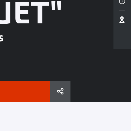
UET"
s