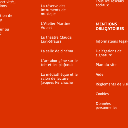
Tous les réseaux
ectivités,
sociaux
ions
La réserve des
intruments de
musique
ation de
p
L'Atelier Martine
MENTIONS
Aublet
OBLIGATOIRES
ur ou
t
Le théâtre Claude
Lévi-Strauss
Informations légal
La salle de cinéma
Délégations de
signature
L'art aborigène sur le
toit et les plafonds
Plan du site
La médiathèque et le
Aide
salon de lecture
Jacques Kerchache
Règlements de vis
Cookies
Données
personnelles