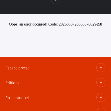
Oops, an error occurred! Code: 2026080720365570029e58
Espace presse
Editions
Dossiers, communiqués, bandes annonces
Contact presse
Professionnels
Les publications du musée