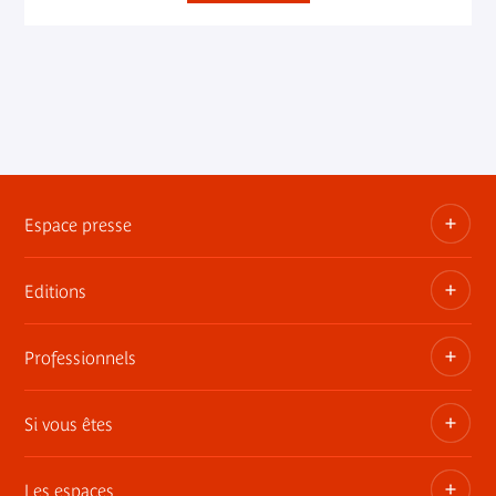
Espace presse
Editions
Dossiers, communiqués, bandes annonces
Contact presse
Professionnels
Les publications du musée
Si vous êtes
Privatisez les espaces
Expositions itinérantes
Les espaces