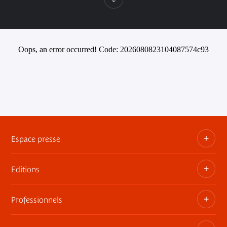
Oops, an error occurred! Code: 2026080823104087574c93
Espace presse
Editions
Dossiers, communiqués, bandes annonces
Contact presse
Professionnels
Les publications du musée