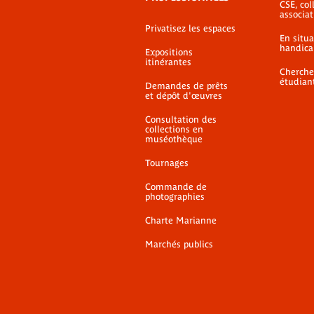
CSE, coll
associat
Privatisez les espaces
En situ
handica
Expositions
itinérantes
Cherche
étudian
Demandes de prêts
et dépôt d'œuvres
Consultation des
collections en
muséothèque
Tournages
Commande de
photographies
Charte Marianne
Marchés publics