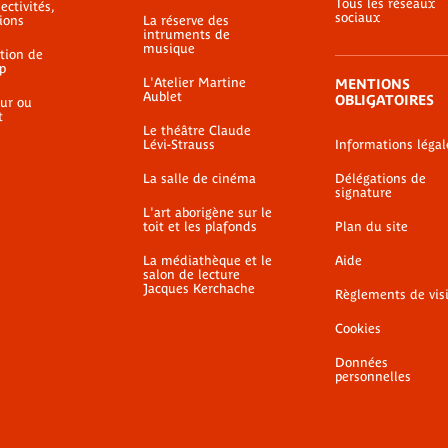
Tous les réseaux
ectivités,
sociaux
ions
La réserve des
intruments de
musique
ation de
p
L'Atelier Martine
MENTIONS
Aublet
OBLIGATOIRES
ur ou
t
Le théâtre Claude
Lévi-Strauss
Informations légal
La salle de cinéma
Délégations de
signature
L'art aborigène sur le
toit et les plafonds
Plan du site
La médiathèque et le
Aide
salon de lecture
Jacques Kerchache
Règlements de vis
Cookies
Données
personnelles