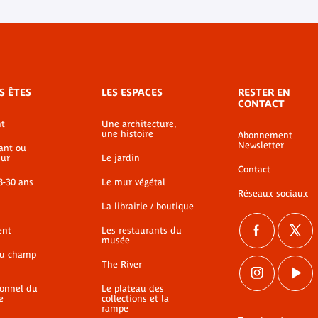
S ÊTES
LES ESPACES
RESTER EN
CONTACT
t
Une architecture,
une histoire
Abonnement
Newsletter
ant ou
ur
Le jardin
Contact
8-30 ans
Le mur végétal
Réseaux sociaux
La librairie / boutique
ent
Les restaurants du
musée
du champ
The River
ionnel du
Le plateau des
e
collections et la
rampe