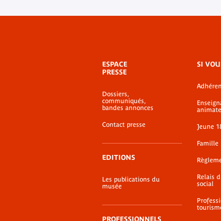
Menu
ESPACE
SI VOU
de
PRESSE
bas-
Adhéren
de-
Dossiers,
page
communiqués,
Enseign
bandes annonces
animate
Contact presse
Jeune 1
Famille
EDITIONS
Règlem
Relais 
Les publications du
social
musée
Profess
tourism
PROFESSIONNELS