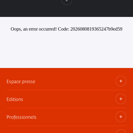
Oops, an error occurred! Code: 2026080819365247b9ed59
Espace presse
Editions
Dossiers, communiqués, bandes annonces
Contact presse
Professionnels
Les publications du musée