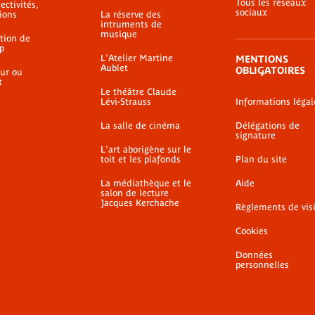
Tous les réseaux
ectivités,
sociaux
ions
La réserve des
intruments de
musique
ation de
p
L'Atelier Martine
MENTIONS
Aublet
OBLIGATOIRES
ur ou
t
Le théâtre Claude
Lévi-Strauss
Informations légal
La salle de cinéma
Délégations de
signature
L'art aborigène sur le
toit et les plafonds
Plan du site
La médiathèque et le
Aide
salon de lecture
Jacques Kerchache
Règlements de vis
Cookies
Données
personnelles