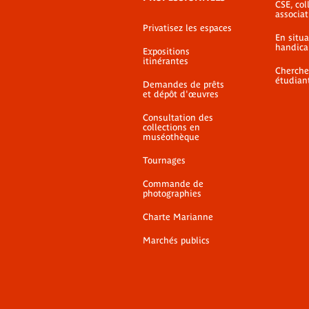
CSE, coll
associat
Privatisez les espaces
En situ
handica
Expositions
itinérantes
Cherche
étudian
Demandes de prêts
et dépôt d'œuvres
Consultation des
collections en
muséothèque
Tournages
Commande de
photographies
Charte Marianne
Marchés publics