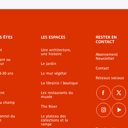
S ÊTES
LES ESPACES
RESTER EN
CONTACT
t
Une architecture,
une histoire
Abonnement
Newsletter
ant ou
ur
Le jardin
Contact
8-30 ans
Le mur végétal
Réseaux sociaux
La librairie / boutique
ent
Les restaurants du
musée
du champ
The River
ionnel du
Le plateau des
e
collections et la
rampe