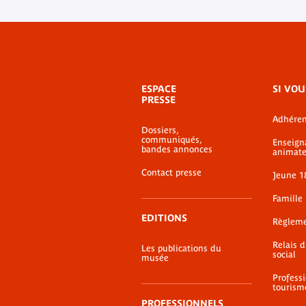
Menu
ESPACE
SI VOU
de
PRESSE
bas-
Adhéren
de-
Dossiers,
page
communiqués,
Enseign
bandes annonces
animate
Contact presse
Jeune 1
Famille
EDITIONS
Règlem
Relais 
Les publications du
social
musée
Profess
tourism
PROFESSIONNELS