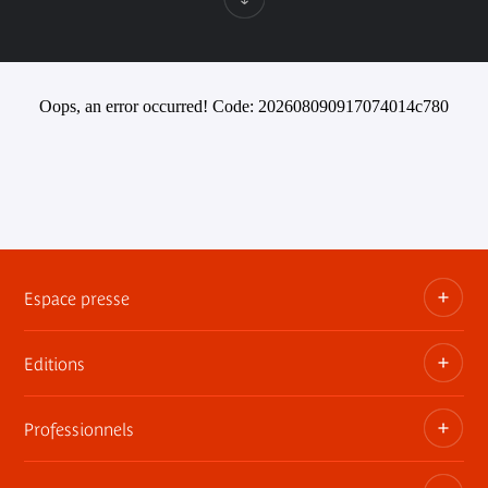
Oops, an error occurred! Code: 202608090917074014c780
Espace presse
Editions
Dossiers, communiqués, bandes annonces
Contact presse
Professionnels
Les publications du musée