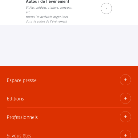
Autour de l'événement
Visites guidées, ateliers, concerts,
Programme de la sémaine
etc.
Lien externe
toutes les activités organisées
dans le cadre de l'événement
Espace presse
Editions
Dossiers, communiqués, bandes annonces
Contact presse
Professionnels
Les publications du musée
Si vous êtes
Privatisez les espaces