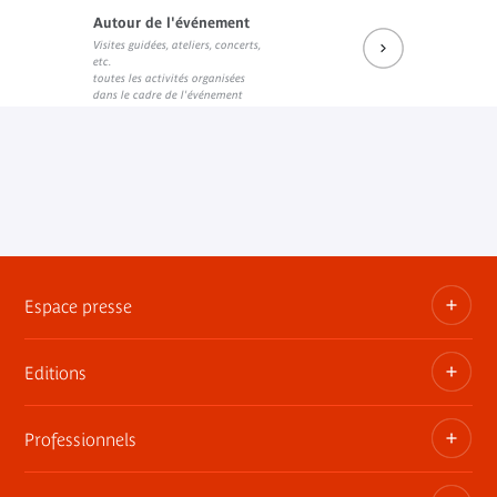
Autour de l'événement
Visites guidées, ateliers, concerts,
Programme du colloque Singapour mon amour
Plaquette Festival Singapour en France 20
etc.
Document PDF
Document PDF
toutes les activités organisées
dans le cadre de l'événement
Espace presse
Editions
Dossiers, communiqués, bandes annonces
Contact presse
Professionnels
Les publications du musée