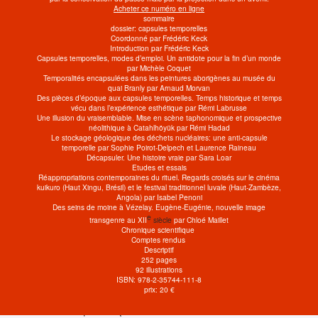
Acheter ce numéro en ligne
sommaire
dossier: capsules temporelles
Coordonné par Frédéric Keck
Introduction par Frédéric Keck
Capsules temporelles, modes d’emploi. Un antidote pour la fin d’un monde
par Michèle Coquet
Temporalités encapsulées dans les peintures aborigènes au musée du
quai Branly par Arnaud Morvan
Des pièces d’époque aux capsules temporelles. Temps historique et temps
CAPSULES TEMPORELLES
vécu dans l’expérience esthétique par Rémi Labrusse
Une illusion du vraisemblable. Mise en scène taphonomique et prospective
NOVEMBRE 2018
néolithique à Catahlhöyük par Rémi Hadad
Le stockage géologique des déchets nucléaires: une anti-capsule
temporelle par Sophie Poirot-Delpech et Laurence Raineau
Une capsule temporelle est une œuvre de
Décapsuler. Une histoire vraie par Sara Loar
Etudes et essais
sauvegarde collective de biens et d’informations,
Réappropriations contemporaines du rituel. Regards croisés sur le cinéma
comme témoignage destiné aux générations
kuikuro (Haut Xingu, Brésil) et le festival traditionnel luvale (Haut-Zambèze,
Angola) par Isabel Penoni
futures. Elle peut être intentionnellement créée
Des seins de moine à Vézelay. Eugène-Eugénie, nouvelle image
et enterrée, souvent lors d’une cérémonie
e
transgenre au XII
siècle
par Chloé Maillet
programmant la date de son ouverture, ou
Chronique scientifique
Comptes rendus
résulter d’une catastrophe, comme le site
Descriptif
archéologique de Pompéi. Si les capsules
252 pages
temporelles remontent aux premières formes de
92 illustrations
ISBN: 978-2-35744-111-8
civilisation écrite, comme en Mésopotamie, elles
prix: 20 €
sont aussi au cœur des pratiques des artistes
contemporains qui souhaitent constituer une