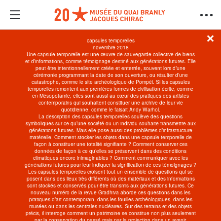
capsules temporelles
novembre 2018
Une capsule temporelle est une œuvre de sauvegarde collective de biens
et d’informations, comme témoignage destiné aux générations futures. Elle
peut être intentionnellement créée et enterrée, souvent lors d’une
cérémonie programmant la date de son ouverture, ou résulter d’une
catastrophe, comme le site archéologique de Pompéi. Si les capsules
temporelles remontent aux premières formes de civilisation écrite, comme
en Mésopotamie, elles sont aussi au cœur des pratiques des artistes
contemporains qui souhaitent constituer une archive de leur vie
quotidienne, comme le faisait Andy Warhol.
La description des capsules temporelles soulève des questions
symboliques sur ce qu’une société ou un individu souhaite transmettre aux
GRADHIVA N°28
générations futures. Mais elle pose aussi des problèmes d’infrastructure
matérielle. Comment stocker les objets dans une capsule temporelle de
façon à constituer une totalité signifiante ? Comment conserver ces
données de façon à ce qu’elles se préservent dans des conditions
Capsules temporelles
climatiques encore inimaginables ? Comment communiquer avec les
Contenu
générations futures pour leur indiquer la signification de ces témoignages ?
Les capsules temporelles croisent tout un ensemble de questions qui se
posent dans des lieux très différents où des matériaux et des informations
sont stockés et conservés pour être transmis aux générations futures. Ce
nouveau numéro de la revue
Gradhiva
aborde ces questions dans les
pratiques d’art contemporain, dans les fouilles archéologiques, dans les
musées ou dans les centrales nucléaires. Sur des terrains et des objets
précis, il interroge comment un patrimoine se constitue non plus seulement
par la conservation du passé mais par la projection dans un avenir.