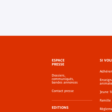
Menu
ESPACE
SI VOU
de
PRESSE
bas-
Adhéren
de-
Dossiers,
page
communiqués,
Enseign
bandes annonces
animate
Contact presse
Jeune 1
Famille
EDITIONS
Règlem