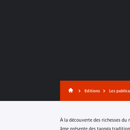
Contenu
Editions
Les public
À la découverte des richesses du 
âme présente des taonga traditio