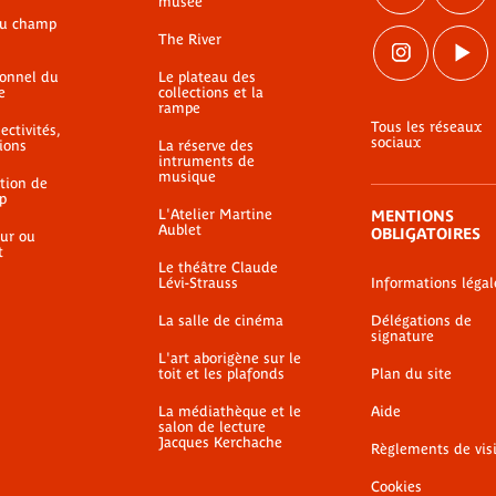
musée
du champ
The River
ionnel du
Le plateau des
e
collections et la
rampe
Tous les réseaux
ectivités,
sociaux
ions
La réserve des
intruments de
musique
ation de
p
L'Atelier Martine
MENTIONS
Aublet
OBLIGATOIRES
ur ou
t
Le théâtre Claude
Lévi-Strauss
Informations légal
La salle de cinéma
Délégations de
signature
L'art aborigène sur le
toit et les plafonds
Plan du site
La médiathèque et le
Aide
salon de lecture
Jacques Kerchache
Règlements de vis
Cookies