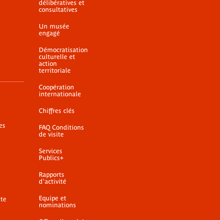
délibératives et
consultatives
Un musée
engagé
Démocratisation
culturelle et
action
territoriale
Coopération
internationale
Chiffres clés
es
FAQ Conditions
de visite
Services
Publics+
Rapports
d'activité
Equipe et
ite
nominations