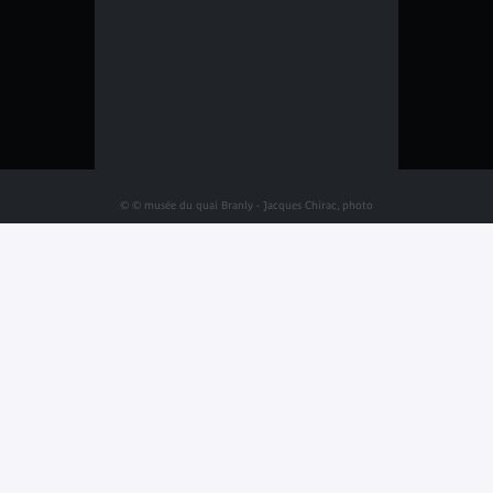
© © musée du quai Branly - Jacques Chirac, photo
Thibaut Chapotot