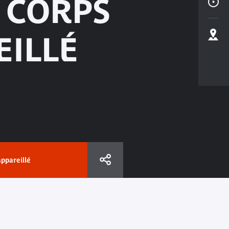
 CORPS
EILLÉ
ppareillé