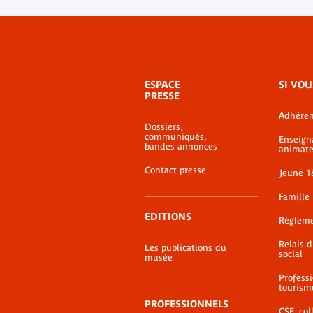
Menu
ESPACE
SI VOU
de
PRESSE
bas-
Adhéren
de-
Dossiers,
page
communiqués,
Enseign
bandes annonces
animate
Contact presse
Jeune 1
Famille
EDITIONS
Règlem
Relais 
Les publications du
social
musée
Profess
tourism
PROFESSIONNELS
CSE, coll