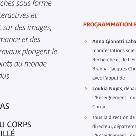
rches sous forme
eractives et
PROGRAMMATION E
t sur des images,
rmance et des
Anna Gianotti Lab
travaux plongent le
manifestations scien
Recherche et de L'
points du monde
Branly - Jacques Chi
dus.
avec l'appui de
Loukia Nuyts
, dépa
L'Enseignement, mus
PAS
Chirac
sous la direction de
U CORPS
directeur, départem
ILLÉ
L'Enseignement, mus