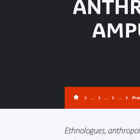
ANTHR
AMPU
...
...
...
Pro
Ethnologues, anthropol