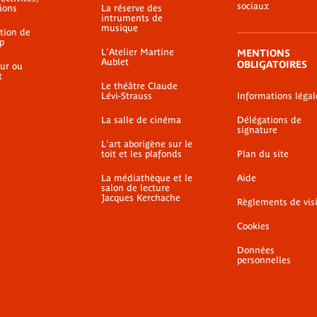
sociaux
ions
La réserve des
intruments de
musique
ation de
p
L'Atelier Martine
MENTIONS
Aublet
OBLIGATOIRES
ur ou
t
Le théâtre Claude
Lévi-Strauss
Informations légal
La salle de cinéma
Délégations de
signature
L'art aborigène sur le
toit et les plafonds
Plan du site
La médiathèque et le
Aide
salon de lecture
Jacques Kerchache
Règlements de vis
Cookies
Données
personnelles