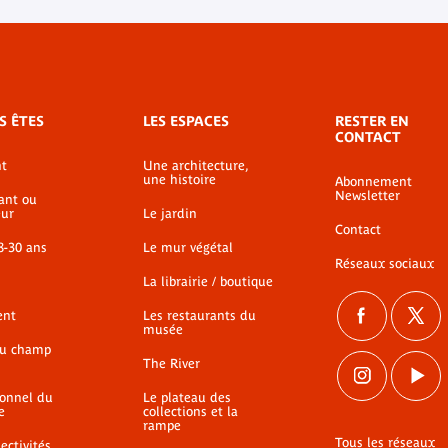
S ÊTES
LES ESPACES
RESTER EN
CONTACT
t
Une architecture,
une histoire
Abonnement
Newsletter
ant ou
ur
Le jardin
Contact
8-30 ans
Le mur végétal
Réseaux sociaux
La librairie / boutique
ent
Les restaurants du
musée
du champ
The River
ionnel du
Le plateau des
e
collections et la
rampe
Tous les réseaux
ectivités,