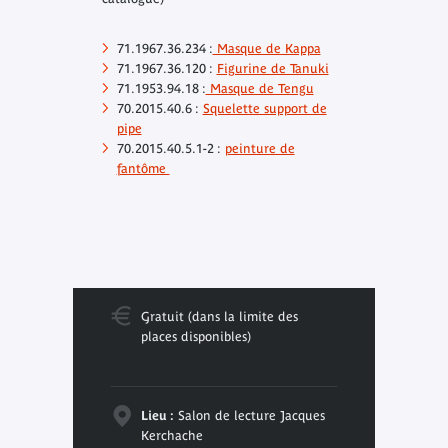
71.1967.36.234 :
Masque de Kappa
71.1967.36.120 :
Figurine de Tanuki
71.1953.94.18 :
Masque de Tengu
70.2015.40.6 :
Squelette support de
pipe
70.2015.40.5.1-2 :
peinture de
fantôme
Gratuit (dans la limite des
places disponibles)
Lieu :
Salon de lecture Jacques
Kerchache