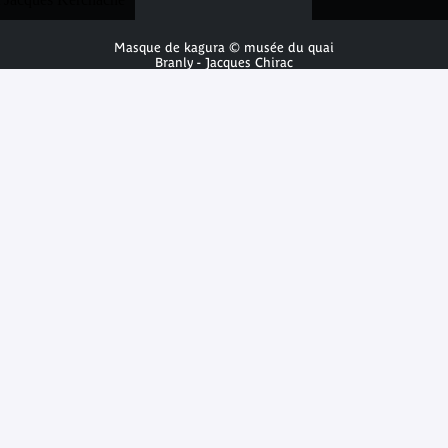
Masque de kagura © musée du quai
Branly - Jacques Chirac
© musée du quai Branly - Jacques Chirac