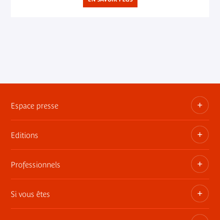
Espace presse
Editions
Dossiers, communiqués, bandes annonces
Contact presse
Professionnels
Les publications du musée
Si vous êtes
Privatisez les espaces
Expositions itinérantes