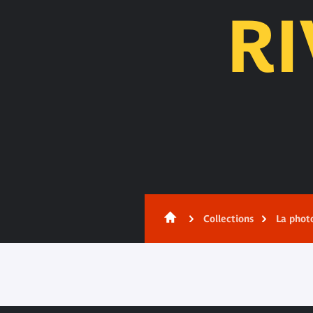
R
Contenu
Collections
La phot