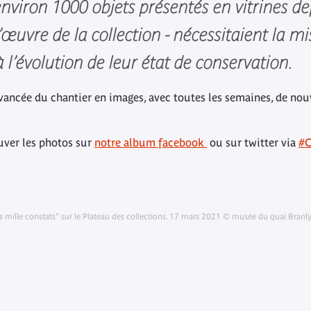
’environ 1000 objets présentés en vitrines d
uvre de la collection - nécessitaient la mi
à l’évolution de leur état de conservation.
vancée du chantier en images, avec toutes les semaines, de nou
uver les photos sur
notre album facebook
ou sur twitter via
#C
s mille constats" sur le Plateau des collections. 17 mars 2021 © musée du quai Bran