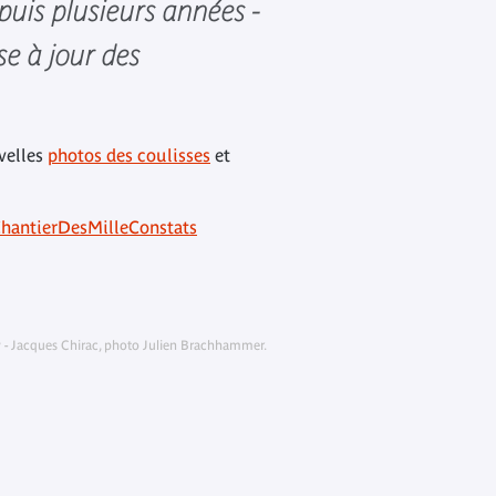
epuis plusieurs années -
se à jour des
velles
photos des coulisses
et
hantierDesMilleConstats
ly - Jacques Chirac, photo Julien Brachhammer.