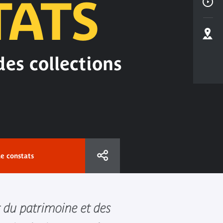
TATS
des collections
le constats
t du patrimoine et des