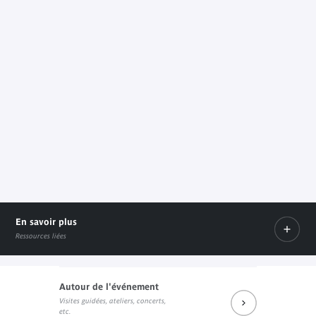
En savoir plus
Ressources liées
Autour de l'événement
Visites guidées, ateliers, concerts,
Prochains rendez-vous du salon de lecture J. Kerchache
Sur la redécouverte d'un récipient en algu
etc.