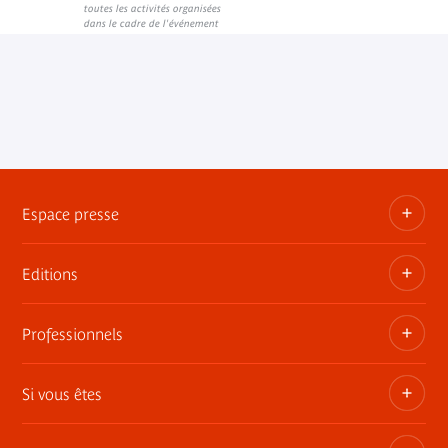
Lien interne
Lien interne
toutes les activités organisées
dans le cadre de l'événement
Espace presse
Editions
Dossiers, communiqués, bandes annonces
Contact presse
Professionnels
Les publications du musée
Si vous êtes
Privatisez les espaces
Expositions itinérantes