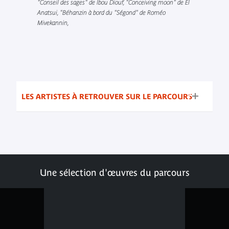
"Conseil des sages" de Ibou Diouf, "Conceiving moon" de El
Anatsui, "Béhanzin à bord du "Ségond" de Roméo
Mivekannin,
LES ARTISTES À RETROUVER SUR LE PARCOURS
Une sélection d'œuvres du parcours