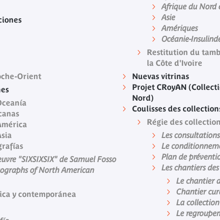
Afrique du Nord
Asie
ciones
Amériques
Océanie-Insulind
Restitution du tamb
la Côte d'Ivoire
oche-Orient
Nuevas vitrinas
Projet CRoyAN (Collect
nes
Nord)
Oceanía
Coulisses des collection
icanas
Régie des collectio
América
Asia
Les consultations
grafías
Le conditionneme
Plan de préventi
'œuvre "SIXSIXSIX" de Samuel Fosso
Les chantiers des
tographs of North American
Le chantier d
Chantier cur
rica y contemporánea
La collectio
Le regroupem