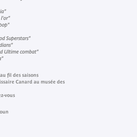
ia"
 l'or"
 pop"
ood Superstars"
ndians"
nd Ultime combat"
a"
u fil des saisons
ssaire Canard au musée des
ez-vous
roun