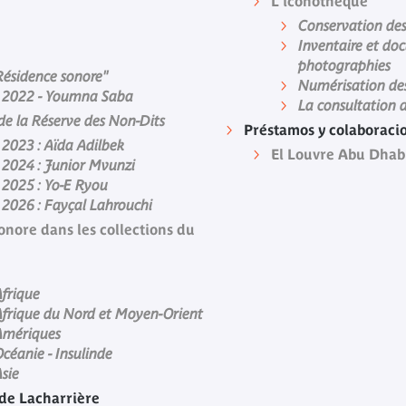
L'iconothèque
Conservation de
Inventaire et do
photographies
Résidence sonore"
Numérisation des
e 2022 - Youmna Saba
La consultation 
e la Réserve des Non-Dits
Préstamos y colaboraci
 2023 : Aïda Adilbek
El Louvre Abu Dhab
 2024 : Junior Mvunzi
 2025 : Yo-E Ryou
 2026 : Fayçal Lahrouchi
nore dans les collections du
Afrique
Afrique du Nord et Moyen-Orient
Amériques
céanie - Insulinde
sie
de Lacharrière