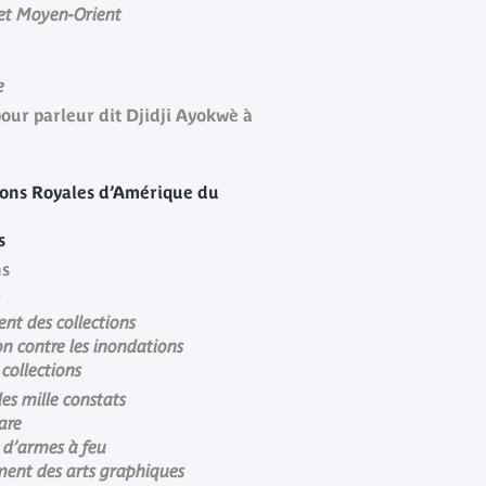
 et Moyen-Orient
e
our parleur dit Djidji Ayokwè à
ions Royales d’Amérique du
s
ns
nt des collections
on contre les inondations
 collections
es mille constats
are
n d’armes à feu
ent des arts graphiques