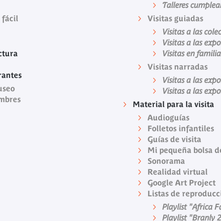
Talleres cumplea
 fácil
Visitas guiadas
Visitas a las cole
Visitas a las exp
ctura
Visitas en familia
Visitas narradas
rantes
Visitas a las exp
useo
Visitas a las exp
Ombres
Material para la visita
Audioguías
Folletos infantiles
Guías de visita
Mi pequeña bolsa d
Sonorama
Realidad virtual
Google Art Project
Listas de reproducc
Playlist "Africa 
Playlist "Branly 