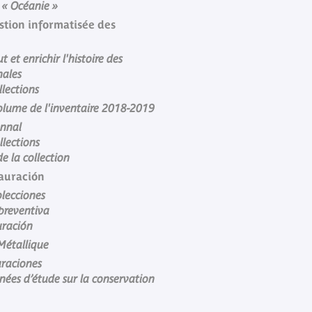
n « Océanie »
estion informatisée des
t et enrichir l'histoire des
nales
llections
olume de l'inventaire 2018-2019
nnal
lections
e la collection
tauración
olecciones
preventiva
auración
 Métallique
uraciones
nées d’étude sur la conservation