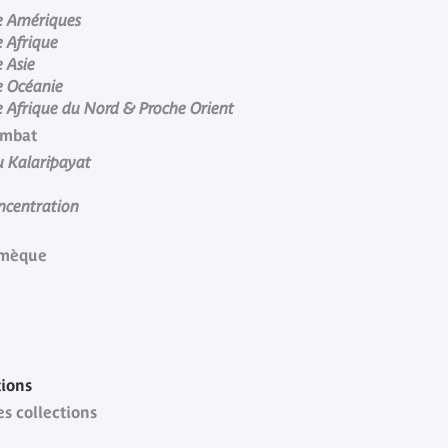
e Amériques
 Afrique
 Asie
e Océanie
 Afrique du Nord & Proche Orient
ombat
u Kalaripayat
ncentration
lmèque
tions
es collections