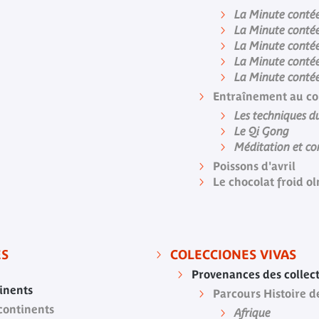
La Minute conté
La Minute contée
La Minute contée
La Minute conté
La Minute contée
Entraînement au c
Les techniques d
Le Qi Gong
Méditation et co
Poissons d'avril
Le chocolat froid o
ES
COLECCIONES VIVAS
Provenances des collec
tinents
Parcours Histoire d
 continents
Afrique