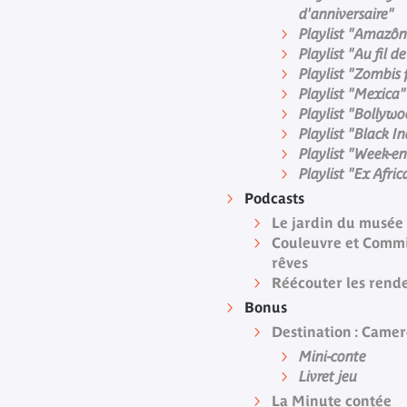
d'anniversaire"
Playlist "Amazôn
Playlist "Au fil de
Playlist "Zombis
Playlist "Mexica"
Playlist "Bollyw
Playlist "Black I
Playlist "Week-e
Playlist "Ex Afric
Podcasts
Le jardin du musée a
Couleuvre et Commi
rêves
Réécouter les rend
Bonus
Destination : Came
Mini-conte
Livret jeu
La Minute contée