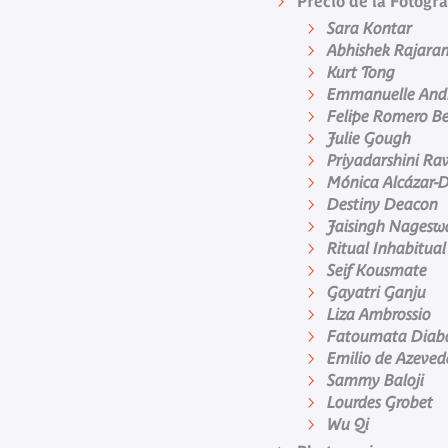
Precio de la Fotogra
Sara Kontar
Abhishek Rajara
Kurt Tong
Emmanuelle Andr
Felipe Romero Be
Julie Gough
Priyadarshini Ra
Mónica Alcázar-
Destiny Deacon
Jaisingh Nagesw
Ritual Inhabitual
Seif Kousmate
Gayatri Ganju
Liza Ambrossio
Fatoumata Diab
Emilio de Azeved
Sammy Baloji
Lourdes Grobet
Wu Qi