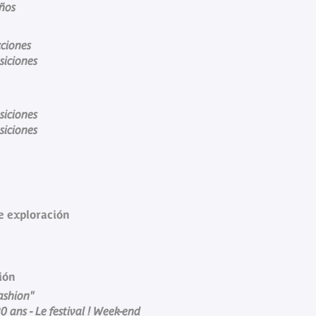
ños
cciones
osiciones
osiciones
osiciones
e exploración
ión
Fashion"
20 ans - Le festival ! Week-end