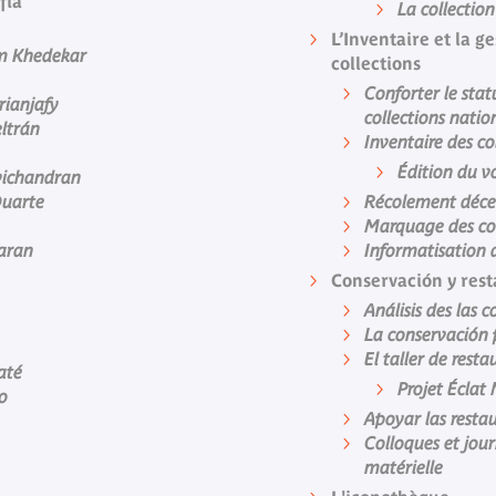
fía
La collectio
L’Inventaire et la g
m Khedekar
collections
Conforter le statu
ianjafy
collections natio
ltrán
Inventaire des co
Édition du v
vichandran
Duarte
Récolement déce
Marquage des col
aran
Informatisation d
Conservación y res
Análisis des las c
La conservación 
El taller de rest
até
Projet Éclat
o
Apoyar las resta
Colloques et jour
matérielle